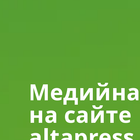
Медийна
на сайте
altapress