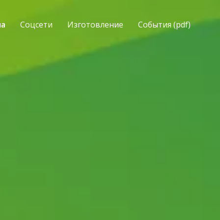
ма
Соцсети
Изготовление
События (pdf)